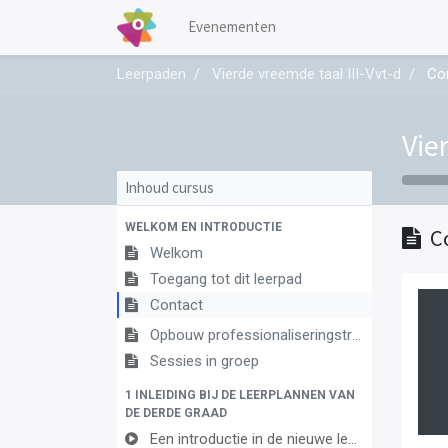
Evenementen
Leerpaden
Vierde vreemde taal III-Vvt-d
Co
Vie
Inhoud cursus
WELKOM EN INTRODUCTIE
C
Welkom
Toegang tot dit leerpad
Contact
Opbouw professionaliseringstraject
Sessies in groep
1 INLEIDING BIJ DE LEERPLANNEN VAN
DE DERDE GRAAD
Een introductie in de nieuwe leerplannen van de derde graad