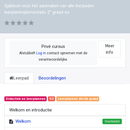
Sjabloon voor het aanmaken van alle leerpaden
leerplanimplementatie 2° graad so.
Meer
Privé cursus
info
Alstublieft
Log in
contact opnemen met de
verantwoordelijke.
Leerpad
Beoordelingen
Didactiek en leerplannen
SO
Leerplannen derde graad
Welkom en introductie
Welkom
Voorbeeld