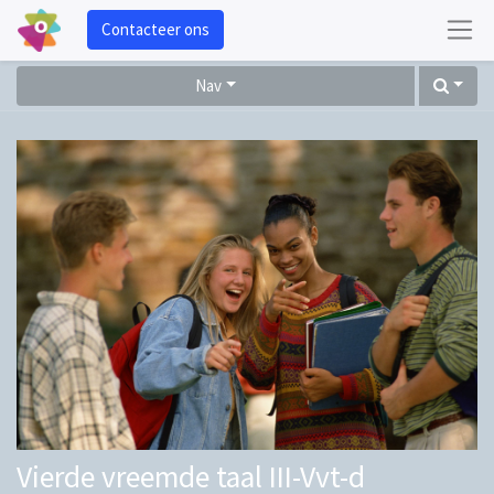
Contacteer ons
Nav
Vierde vreemde taal III-Vvt-d