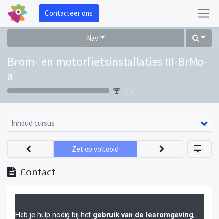
Contacteer ons
Nav
Brom- en motorfietsinstallaties III-BrMo-
a
0 %
Inhoud cursus
Zet op voltooid
Contact
Heb je hulp nodig bij het
gebruik van de leeromgeving
,