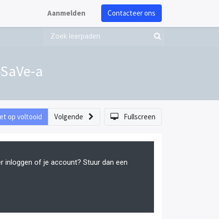
Aanmelden
Contacteer ons
I-SaVe-a
et op voltooid
Volgende
Fullscreen
er inloggen of je account? Stuur dan een