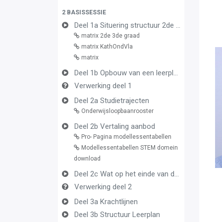
2 BASISSESSIE
Deel 1a Situering structuur 2de en 3de graad
matrix 2de 3de graad
matrix KathOndVla
matrix
Deel 1b Opbouw van een leerplan vormingsconcept
Verwerking deel 1
Deel 2a Studietrajecten
Onderwijsloopbaanrooster
Deel 2b Vertaling aanbod
Pro- Pagina modellessentabellen
Modellessentabellen STEM domein
download
Deel 2c Wat op het einde van de graad
Verwerking deel 2
Deel 3a Krachtlijnen
Deel 3b Structuur Leerplan