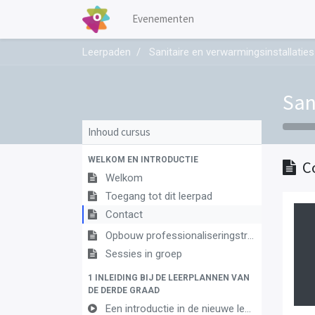
Evenementen
Leerpaden
Sanitaire en verwarmingsinstallaties
San
Inhoud cursus
WELKOM EN INTRODUCTIE
C
Welkom
Toegang tot dit leerpad
Contact
Opbouw professionaliseringstraject
Sessies in groep
1 INLEIDING BIJ DE LEERPLANNEN VAN
DE DERDE GRAAD
Een introductie in de nieuwe leerplannen van de derde graad