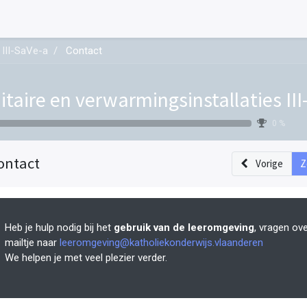
 III-SaVe-a
Contact
itaire en verwarmingsinstallaties II
0 %
ontact
Vorige
Z
Heb je hulp nodig bij het
gebruik van de leeromgeving
, vragen ov
mailtje naar
leeromgeving@katholiekonderwijs.vlaanderen
We helpen je met veel plezier verder.