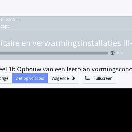
 III-SaVe-a
ncept
itaire en verwarmingsinstallaties II
0 %
eel 1b Opbouw van een leerplan vormingscon
orige
Zet op voltooid
Volgende
Fullscreen