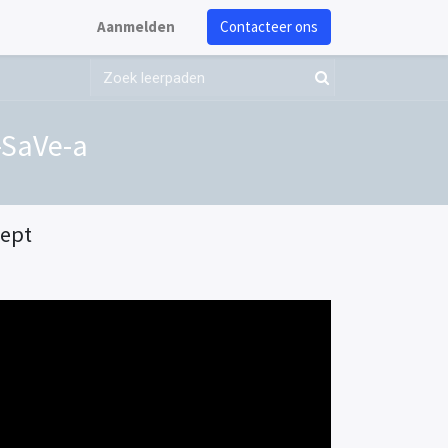
Aanmelden
Contacteer ons
I-SaVe-a
cept