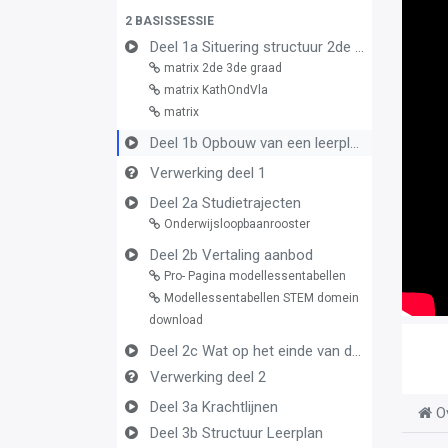
2 BASISSESSIE
Deel 1a Situering structuur 2de en 3de graad
matrix 2de 3de graad
matrix KathOndVla
matrix
Deel 1b Opbouw van een leerplan vormingsconcept
Verwerking deel 1
Deel 2a Studietrajecten
Onderwijsloopbaanrooster
Deel 2b Vertaling aanbod
Pro- Pagina modellessentabellen
Modellessentabellen STEM domein
download
Deel 2c Wat op het einde van de graad
Verwerking deel 2
Deel 3a Krachtlijnen
O
Deel 3b Structuur Leerplan