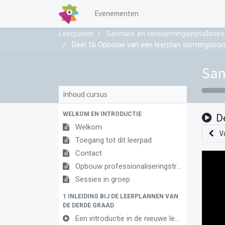
Evenementen
Leerpaden
Sanitaire en verwarmingsinstallaties
Deel 1b Opbouw van een leerplan vormingsco
San
Inhoud cursus
WELKOM EN INTRODUCTIE
D
Welkom
V
Toegang tot dit leerpad
Contact
Opbouw professionaliseringstraject
Sessies in groep
1 INLEIDING BIJ DE LEERPLANNEN VAN
DE DERDE GRAAD
Een introductie in de nieuwe leerplannen van de derde graad