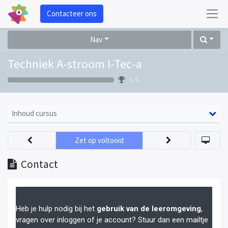
Contacteer ons
Nav
Techniek A-stroom I-Tec-a
0 %
Inhoud cursus
Zet op voltooid
Contact
Heb je hulp nodig bij het
gebruik van de leeromgeving
,
vragen over inloggen of je account? Stuur dan een mailtje