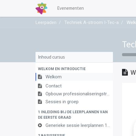
Evenementen
Leerpaden
Techniek A-stroom I-Tec-a
Wel
Tec
Inhoud cursus
WELKOM EN INTRODUCTIE
W
Welkom
Contact
Opbouw professionaliseringstraject
Sessies in groep
1 INLEIDING BIJ DE LEERPLANNEN VAN
DE EERSTE GRAAD
Generieke sessie leerplannen 1ste graad
2 BASISSESSIE