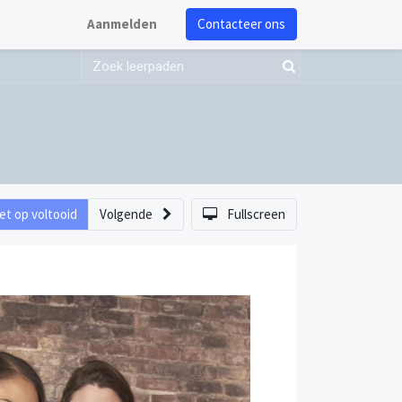
Aanmelden
Contacteer ons
et op voltooid
Volgende
Fullscreen