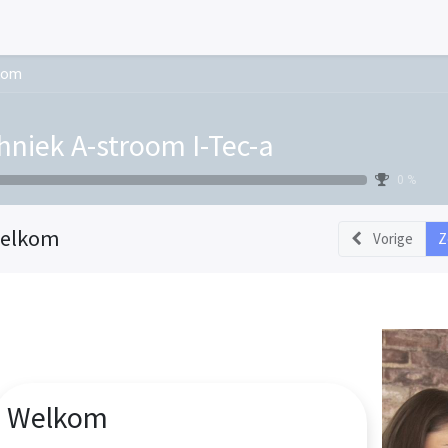
kom
hniek A-stroom I-Tec-a
0 %
elkom
Vorige
Z
Welkom