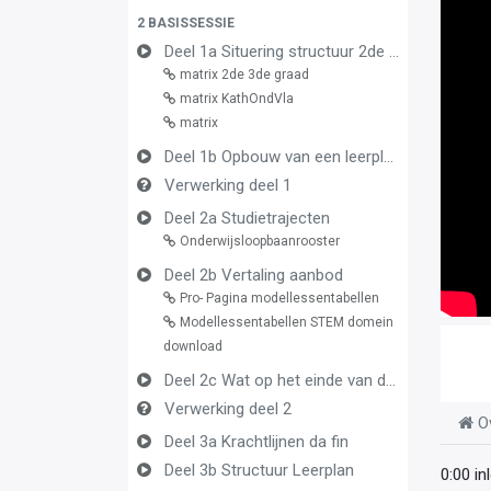
2 BASISSESSIE
Deel 1a Situering structuur 2de en 3de graad
matrix 2de 3de graad
matrix KathOndVla
matrix
Deel 1b Opbouw van een leerplan vormingsconcept
Verwerking deel 1
Deel 2a Studietrajecten
Onderwijsloopbaanrooster
Deel 2b Vertaling aanbod
Pro- Pagina modellessentabellen
Modellessentabellen STEM domein
download
Deel 2c Wat op het einde van de graad
Verwerking deel 2
O
Deel 3a Krachtlijnen da fin
Deel 3b Structuur Leerplan
0:00 in