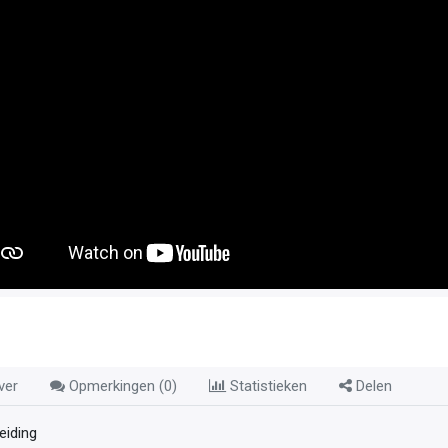
ver
Opmerkingen (
0
)
Statistieken
Delen
leiding