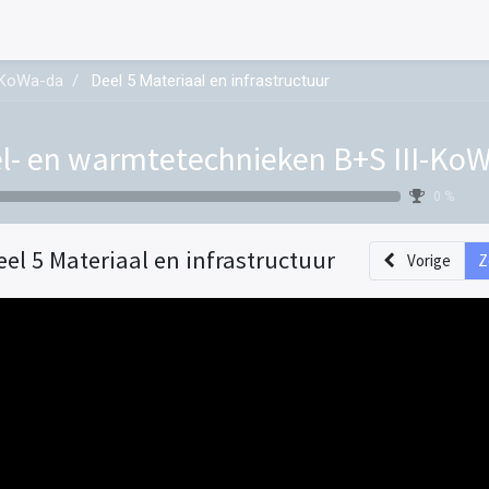
I-KoWa-da
Deel 5 Materiaal en infrastructuur
l- en warmtetechnieken B+S III-Ko
0 %
eel 5 Materiaal en infrastructuur
Vorige
Z