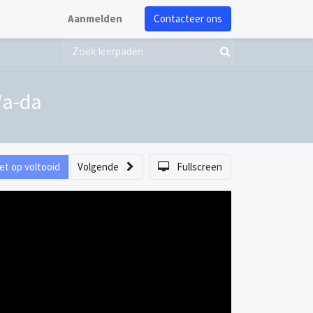
Aanmelden
Contacteer ons
Wa-da
et op voltooid
Volgende
Fullscreen