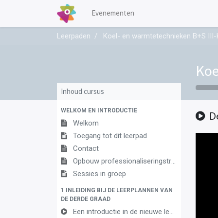
Evenementen
Leerpaden
Koel- en warmtetechnieken B+S II
Koe
Inhoud cursus
WELKOM EN INTRODUCTIE
D
Welkom
Toegang tot dit leerpad
Contact
Opbouw professionaliseringstraject
Sessies in groep
1 INLEIDING BIJ DE LEERPLANNEN VAN
DE DERDE GRAAD
Een introductie in de nieuwe leerplannen van de derde graad