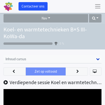
Contacteer ons
Nav
Koel- en warmtetechnieken B+S III-
KoWa-da
0 %
Inhoud cursus
Zet op voltooid
Verdiepende sessie Koel en warmtetechnieken