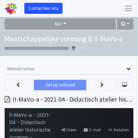
Contacteer ons
Nav
Maatschappelijke vorming B II-MaVo-a
0 %
Inhoud cursus
Zet op voltooid
II-MaVo-a - 2021-04 - Didactisch atelier historische vorming - presentatie