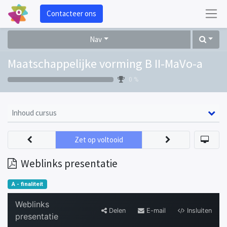
Contacteer ons
Nav
Maatschappelijke vorming B II-MaVo-a
0 %
Inhoud cursus
Zet op voltooid
Weblinks presentatie
A - finaliteit