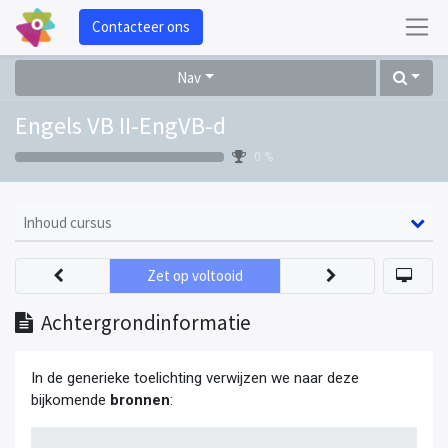
Contacteer ons
Nav
Engels VB II-EngVB-d
0 %
Inhoud cursus
Zet op voltooid
Achtergrondinformatie
In de generieke toelichting verwijzen we naar deze
bijkomende
bronnen
: