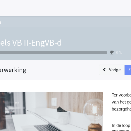
g
els VB II-EngVB-d
0 %
erwerking
Vorige
Z
Ter voorbe
van het ge
bezorgdhe
In de loop
antwoord 