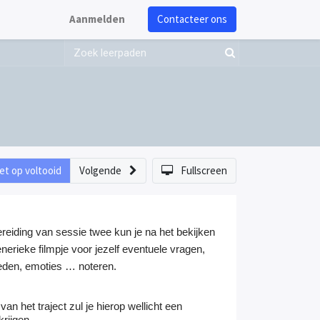
Aanmelden
Contacteer ons
et op voltooid
Volgende
Fullscreen
reiding van sessie twee kun je na het bekijken
nerieke filmpje voor jezelf eventuele vragen,
den, emoties … noteren.
 van het traject zul je hierop wellicht een
krijgen.