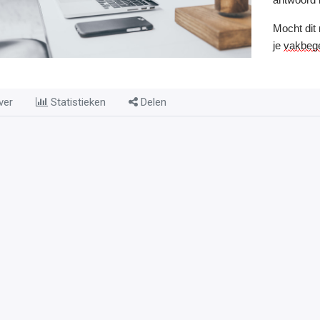
Mocht dit n
je
vakbege
ver
Statistieken
Delen