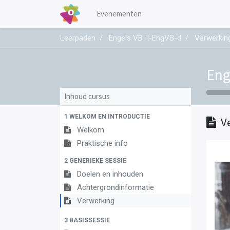
Evenementen
Leerpaden
Engels VB II-EngVB-d
Verwerkin
Eng
Inhoud cursus
1 WELKOM EN INTRODUCTIE
V
Welkom
Praktische info
2 GENERIEKE SESSIE
Doelen en inhouden
Achtergrondinformatie
Verwerking
3 BASISSESSIE