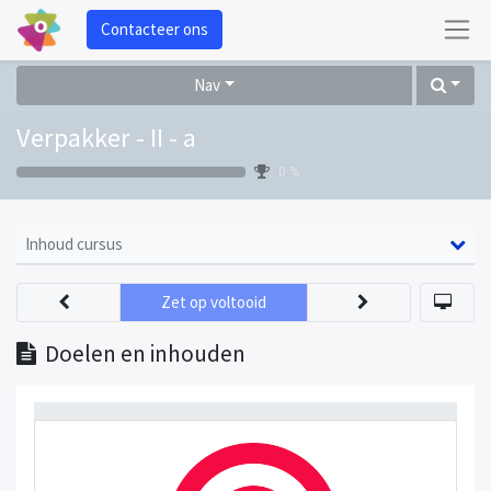
Contacteer ons
Nav
Verpakker - II - a
0 %
Inhoud cursus
Zet op voltooid
Doelen en inhouden