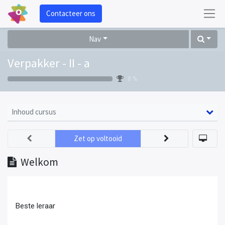
Contacteer ons
Nav
Verpakker - II - a
0 %
Inhoud cursus
Zet op voltooid
Welkom
Beste leraar